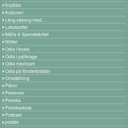
Kryddor
Kulturarv
Lång säsong med…
Lokalsorter
Målla & Spenatskrået
Nötter
Odla i kruka
Odla i pallkrage
Odla med barn
Odla på fönsterbrädan
Omställning
Päron
Perenner
Persika
Persikaskola
Podcast
potatis