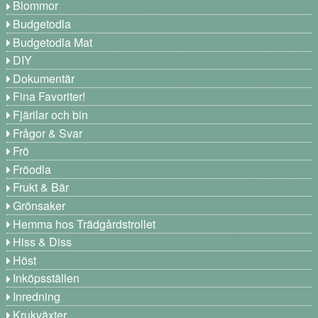
Blommor
Budgetodla
Budgetodla Mat
DIY
Dokumentär
Fina Favoriter!
Fjärilar och bin
Frågor & Svar
Frö
Fröodla
Frukt & Bär
Grönsaker
Hemma hos Trädgårdstrollet
Hiss & Diss
Höst
Inköpsställen
Inredning
Krukväxter