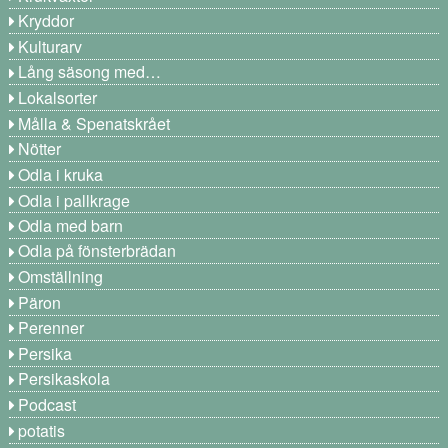
Kryddor
Kulturarv
Lång säsong med…
Lokalsorter
Målla & Spenatskrået
Nötter
Odla i kruka
Odla i pallkrage
Odla med barn
Odla på fönsterbrädan
Omställning
Päron
Perenner
Persika
Persikaskola
Podcast
potatis