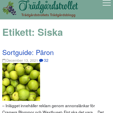
Etikett:
Siska
Sortguide: Päron
32
December 13, 2021
– Inlägget innehåller reklam genom annonslänkar för
Cramers Blommor och Wexthuset- Fint ska det vara… Det