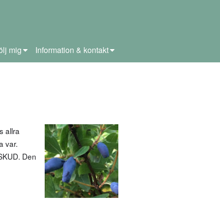
ölj mig
Information & kontakt
 allra
a var.
i SKUD. Den