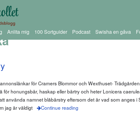
g
Anlita mig
100 Sortguider
Podcast
Swisha en gåva
F
ka
ry
m annonslänkar för Cramers Blommor och Wexthuset- Trädgårdens
så för honungsbär, haskap eller bärtry och heter Lonicera caerule
lt att använda namnet blåbärstry eftersom det är vad som anges 
m jag är väldigt
Continue reading