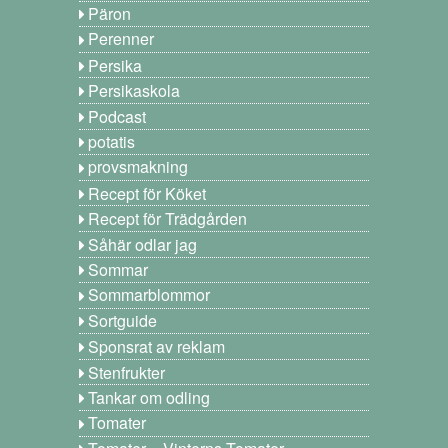
Päron
Perenner
Persika
Persikaskola
Podcast
potatis
provsmakning
Recept för Köket
Recept för Trädgården
Såhär odlar jag
Sommar
Sommarblommor
Sortguide
Sponsrat av reklam
Stenfrukter
Tankar om odling
Tomater