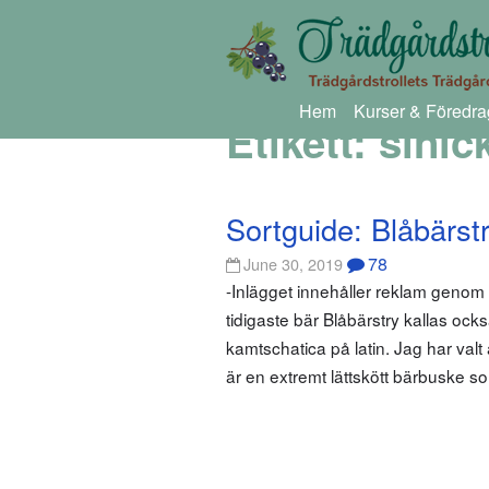
Hem
Kurser & Föredra
Etikett:
sinic
Sortguide: Blåbärst
78
June 30, 2019
-Inlägget innehåller reklam geno
tidigaste bär Blåbärstry kallas ock
kamtschatica på latin. Jag har va
är en extremt lättskött bärbuske so