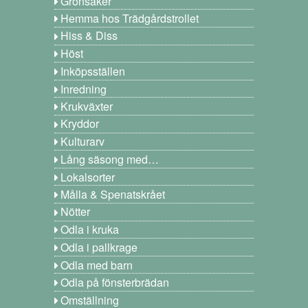
Grönsaker
Hemma hos Trädgårdstrollet
Hiss & Diss
Höst
Inköpsställen
Inredning
Krukväxter
Kryddor
Kulturarv
Lång säsong med…
Lokalsorter
Målla & Spenatskrået
Nötter
Odla i kruka
Odla i pallkrage
Odla med barn
Odla på fönsterbrädan
Omställning