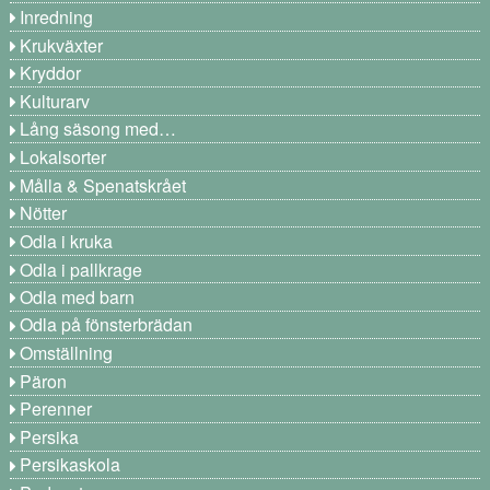
Inredning
Krukväxter
Kryddor
Kulturarv
Lång säsong med…
Lokalsorter
Målla & Spenatskrået
Nötter
Odla i kruka
Odla i pallkrage
Odla med barn
Odla på fönsterbrädan
Omställning
Päron
Perenner
Persika
Persikaskola