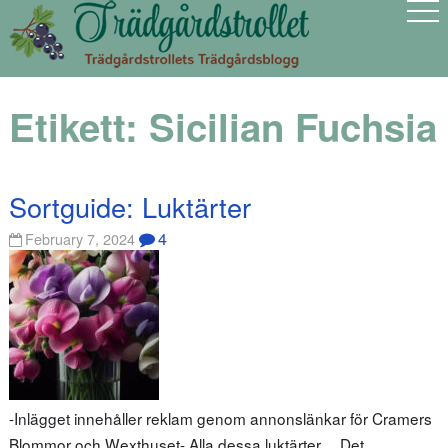
Etikett:
Sicilian Fuchsia
Sortguide: Luktärter
4
February 7, 2024
-Inlägget innehåller reklam genom annonslänkar för Cramers
Blommor och Wexthuset- Alla dessa luktärter… Det