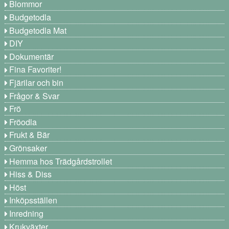
Blommor
Budgetodla
Budgetodla Mat
DIY
Dokumentär
Fina Favoriter!
Fjärilar och bin
Frågor & Svar
Frö
Fröodla
Frukt & Bär
Grönsaker
Hemma hos Trädgårdstrollet
Hiss & Diss
Höst
Inköpsställen
Inredning
Krukväxter