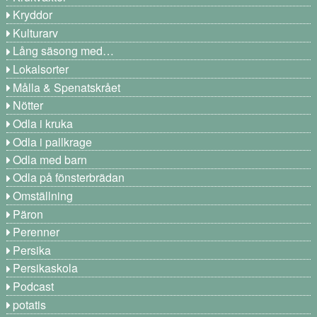
Kryddor
Kulturarv
Lång säsong med…
Lokalsorter
Målla & Spenatskrået
Nötter
Odla i kruka
Odla i pallkrage
Odla med barn
Odla på fönsterbrädan
Omställning
Päron
Perenner
Persika
Persikaskola
Podcast
potatis