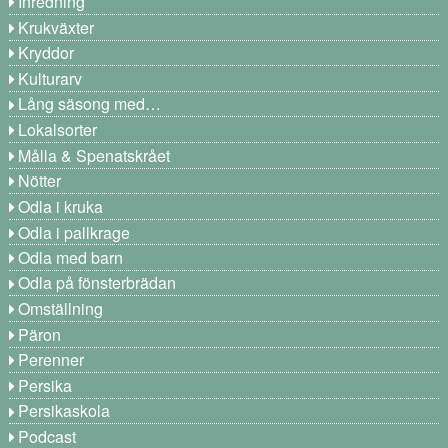
Inredning
Krukväxter
Kryddor
Kulturarv
Lång säsong med…
Lokalsorter
Målla & Spenatskrået
Nötter
Odla i kruka
Odla i pallkrage
Odla med barn
Odla på fönsterbrädan
Omställning
Päron
Perenner
Persika
Persikaskola
Podcast