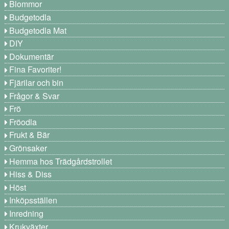
Blommor
Budgetodla
Budgetodla Mat
DIY
Dokumentär
Fina Favoriter!
Fjärilar och bin
Frågor & Svar
Frö
Fröodla
Frukt & Bär
Grönsaker
Hemma hos Trädgårdstrollet
Hiss & Diss
Höst
Inköpsställen
Inredning
Krukväxter