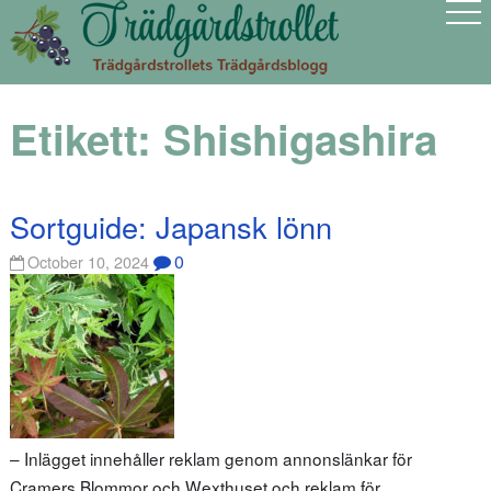
Etikett:
Shishigashira
Sortguide: Japansk lönn
0
October 10, 2024
– Inlägget innehåller reklam genom annonslänkar för
Cramers Blommor och Wexthuset och reklam för