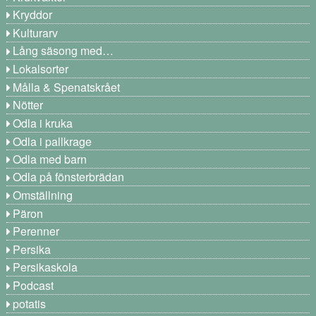
Kryddor
Kulturarv
Lång säsong med…
Lokalsorter
Målla & Spenatskrået
Nötter
Odla i kruka
Odla i pallkrage
Odla med barn
Odla på fönsterbrädan
Omställning
Päron
Perenner
Persika
Persikaskola
Podcast
potatis