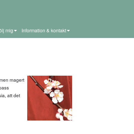
ölj mig
Information & kontakt
 men magert
 pass
a, att det