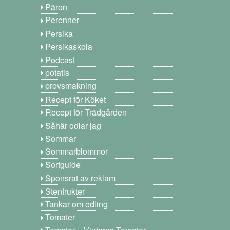
Päron
Perenner
Persika
Persikaskola
Podcast
potatis
provsmakning
Recept för Köket
Recept för Trädgården
Såhär odlar jag
Sommar
Sommarblommor
Sortguide
Sponsrat av reklam
Stenfrukter
Tankar om odling
Tomater