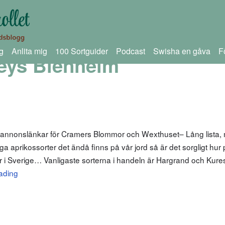
g
Anlita mig
100 Sortguider
Podcast
Swisha en gåva
F
eys Blenheim
m annonslänkar för Cramers Blommor och Wexthuset– Lång lista,
aprikossorter det ändå finns på vår jord så är det sorgligt hur
r i Sverige… Vanligaste sorterna i handeln är Hargrand och Kuresi
ading