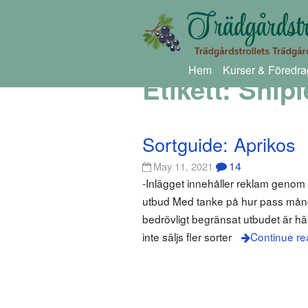
Hem
Kurser & Föredra
Etikett:
Shipl
Sortguide: Aprikos
14
May 11, 2021
-Inlägget innehåller reklam geno
utbud Med tanke på hur pass många 
bedrövligt begränsat utbudet är hä
inte säljs fler sorter
Continue re