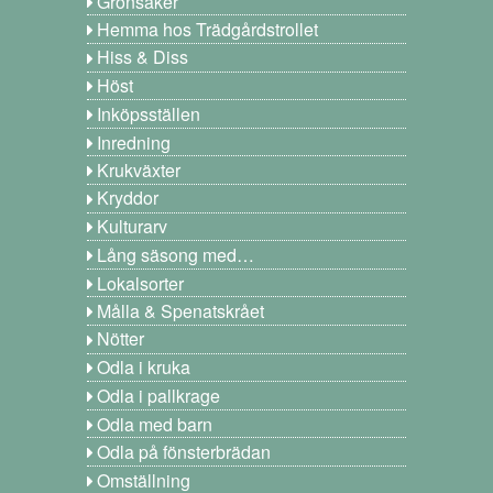
Grönsaker
Hemma hos Trädgårdstrollet
Hiss & Diss
Höst
Inköpsställen
Inredning
Krukväxter
Kryddor
Kulturarv
Lång säsong med…
Lokalsorter
Målla & Spenatskrået
Nötter
Odla i kruka
Odla i pallkrage
Odla med barn
Odla på fönsterbrädan
Omställning