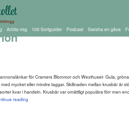
g
Anlita mig
100 Sortguider
Podcast
Swisha en gåva
F
non
m annonslänkar för Cramers Blommor och Wexthuset- Gula, gröna
or med mycket eller mindre taggar. Skillnaden mellan krusbär är s
få sorter kvar i handeln. Krusbär var omåttligt populära förr men 
ntinue reading