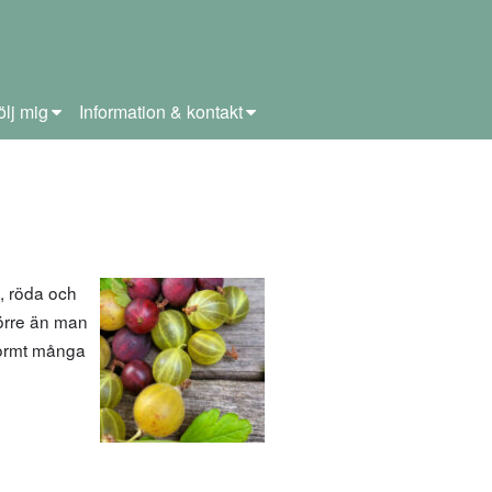
ölj mig
Information & kontakt
, röda och
törre än man
enormt många