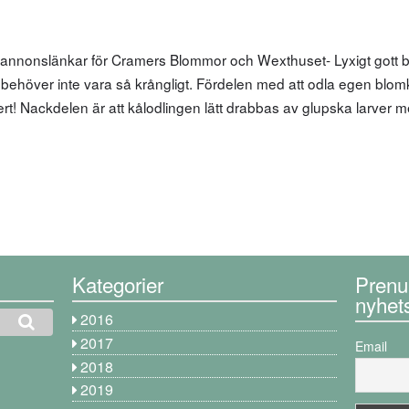
 annonslänkar för Cramers Blommor och Wexthuset- Lyxigt gott b
r behöver inte vara så krångligt. Fördelen med att odla egen blomk
kert! Nackdelen är att kålodlingen lätt drabbas av glupska larver m
Kategorier
Prenu
nyhet
2016
2017
Email
2018
2019