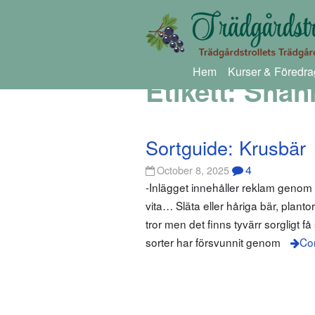
Hem
Kurser & Föredra
Etikett:
Shan
Sortguide: Krusbär
4
October 8, 2025
-Inlägget innehåller reklam geno
vita… Släta eller håriga bär, plant
tror men det finns tyvärr sorgligt 
sorter har försvunnit genom
Co