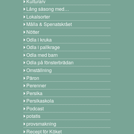
Kulturarv
Lång säsong med…
Lokalsorter
Målla & Spenatskrået
Nötter
Odla i kruka
Odla i pallkrage
Odla med barn
Odla på fönsterbrädan
Omställning
Päron
Perenner
Persika
Persikaskola
Podcast
potatis
provsmakning
Recept för Köket