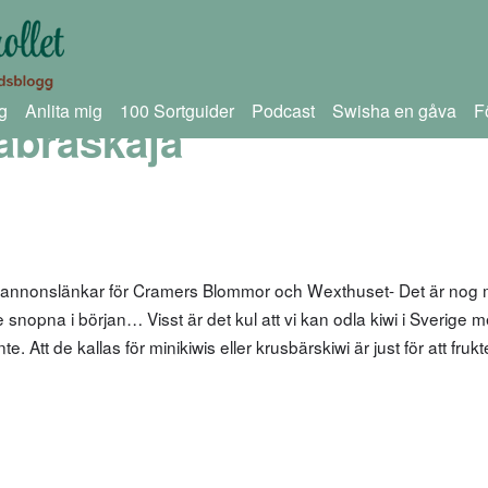
g
Anlita mig
100 Sortguider
Podcast
Swisha en gåva
F
abraskaja
m annonslänkar för Cramers Blommor och Wexthuset- Det är nog
te snopna i början… Visst är det kul att vi kan odla kiwi i Sverige 
 Att de kallas för minikiwis eller krusbärskiwi är just för att fruk