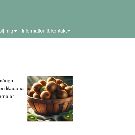
ölj mig
Information & kontakt
 många
men likadana
terna är