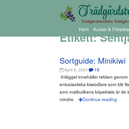
Hem
Kurser & Föredra
Etikett:
Sentj
Sortguide: Minikiwi
19
April 8, 2024
-Inlägget innehåller reklam geno
entusiastiska kiwiodlare som blir li
som matbutikens köpekiwis är de inte.
mindre.
Continue reading