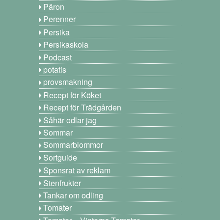
Päron
Perenner
Persika
Persikaskola
Podcast
potatis
provsmakning
Recept för Köket
Recept för Trädgården
Såhär odlar jag
Sommar
Sommarblommor
Sortguide
Sponsrat av reklam
Stenfrukter
Tankar om odling
Tomater