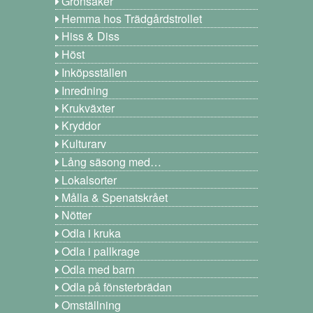
Grönsaker
Hemma hos Trädgårdstrollet
Hiss & Diss
Höst
Inköpsställen
Inredning
Krukväxter
Kryddor
Kulturarv
Lång säsong med…
Lokalsorter
Målla & Spenatskrået
Nötter
Odla i kruka
Odla i pallkrage
Odla med barn
Odla på fönsterbrädan
Omställning