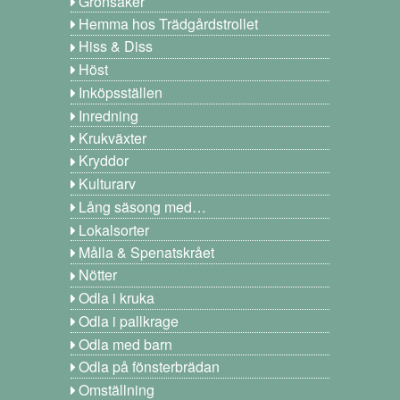
Grönsaker
Hemma hos Trädgårdstrollet
Hiss & Diss
Höst
Inköpsställen
Inredning
Krukväxter
Kryddor
Kulturarv
Lång säsong med…
Lokalsorter
Målla & Spenatskrået
Nötter
Odla i kruka
Odla i pallkrage
Odla med barn
Odla på fönsterbrädan
Omställning