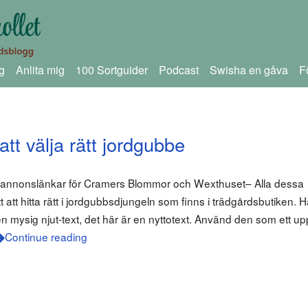
g
Anlita mig
100 Sortguider
Podcast
Swisha en gåva
F
tt välja rätt jordgubbe
m annonslänkar för Cramers Blommor och Wexthuset– Alla dessa
tt att hitta rätt i jordgubbsdjungeln som finns i trädgårdsbutiken.
en mysig njut-text, det här är en nyttotext. Använd den som ett u
Continue reading