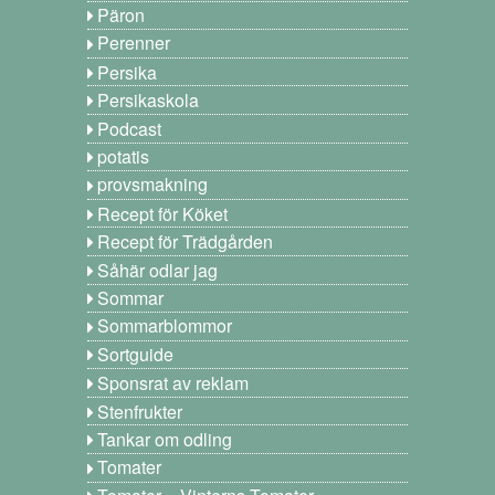
Päron
Perenner
Persika
Persikaskola
Podcast
potatis
provsmakning
Recept för Köket
Recept för Trädgården
Såhär odlar jag
Sommar
Sommarblommor
Sortguide
Sponsrat av reklam
Stenfrukter
Tankar om odling
Tomater