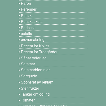
Päron
Perenner
Persika
Persikaskola
Podcast
potatis
provsmakning
Recept för Köket
Recept för Trädgården
Såhär odlar jag
Sommar
Sommarblommor
Sortguide
Sponsrat av reklam
Stenfrukter
Tankar om odling
Tomater