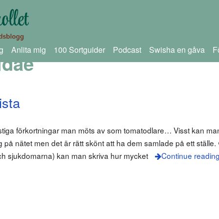
g
Anlita mig
100 Sortguider
Podcast
Swisha en gåva
F
idae
ista
onstiga förkortningar man möts av som tomatodlare… Visst kan ma
rrig på nätet men det är rätt skönt att ha dem samlade på ett ställe
 och sjukdomarna) kan man skriva hur mycket
Continue readin