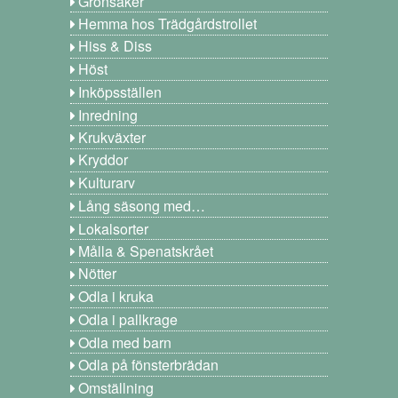
Grönsaker
Hemma hos Trädgårdstrollet
Hiss & Diss
Höst
Inköpsställen
Inredning
Krukväxter
Kryddor
Kulturarv
Lång säsong med…
Lokalsorter
Målla & Spenatskrået
Nötter
Odla i kruka
Odla i pallkrage
Odla med barn
Odla på fönsterbrädan
Omställning