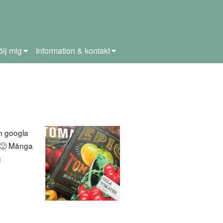
ölj mig
Information & kontakt
n googla
. 🙂 Många
g