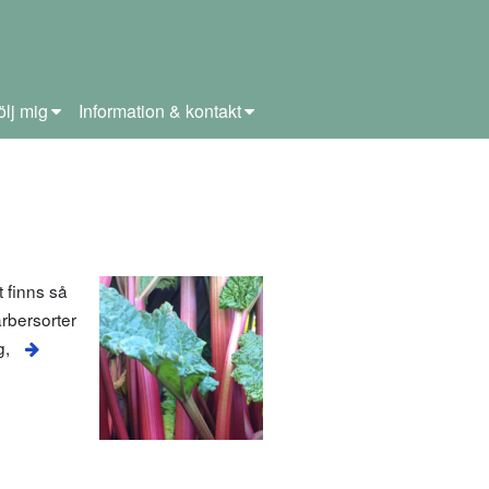
ölj mig
Information & kontakt
 finns så
arbersorter
g,