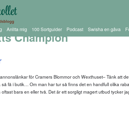
g
Anlita mig
100 Sortguider
Podcast
Swisha en gåva
F
tts Champion
r
 annonslänkar för Cramers Blommor och Wexthuset– Tänk att det
 så få i butik… Om man har tur så finns det en handfull olika rab
 oftast bara en eller två. Det är ett sorgligt magert utbud tycker ja