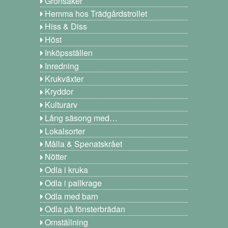
Grönsaker
Hemma hos Trädgårdstrollet
Hiss & Diss
Höst
Inköpsställen
Inredning
Krukväxter
Kryddor
Kulturarv
Lång säsong med…
Lokalsorter
Målla & Spenatskrået
Nötter
Odla i kruka
Odla i pallkrage
Odla med barn
Odla på fönsterbrädan
Omställning