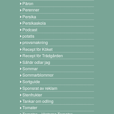
Päron
Perenner
Persika
Persikaskola
Podcast
potatis
provsmakning
Recept för Köket
Recept för Trädgården
Såhär odlar jag
Sommar
Sommarblommor
Sortguide
Sponsrat av reklam
Stenfrukter
Tankar om odling
Tomater