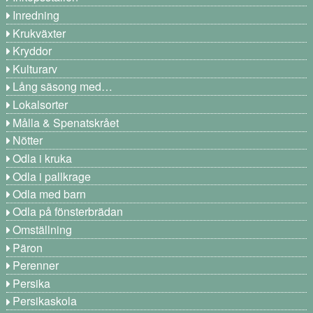
Inredning
Krukväxter
Kryddor
Kulturarv
Lång säsong med…
Lokalsorter
Målla & Spenatskrået
Nötter
Odla i kruka
Odla i pallkrage
Odla med barn
Odla på fönsterbrädan
Omställning
Päron
Perenner
Persika
Persikaskola