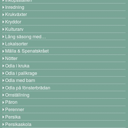
Inredning
Krukväxter
Kryddor
Kulturarv
Lång säsong med…
Lokalsorter
Målla & Spenatskrået
Nötter
Odla i kruka
Odla i pallkrage
Odla med barn
Odla på fönsterbrädan
Omställning
Päron
Perenner
Persika
Persikaskola