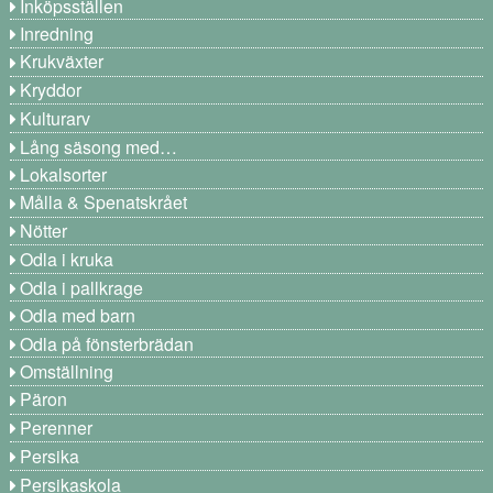
Inköpsställen
Inredning
Krukväxter
Kryddor
Kulturarv
Lång säsong med…
Lokalsorter
Målla & Spenatskrået
Nötter
Odla i kruka
Odla i pallkrage
Odla med barn
Odla på fönsterbrädan
Omställning
Päron
Perenner
Persika
Persikaskola