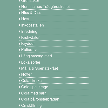
Grönsaker
Hemma hos Trädgårdstrollet
Hiss & Diss
Höst
Inköpsställen
Inredning
Krukväxter
Kryddor
Kulturarv
Lång säsong med…
Lokalsorter
Målla & Spenatskrået
Nötter
Odla i kruka
Odla i pallkrage
Odla med barn
Odla på fönsterbrädan
Omställning