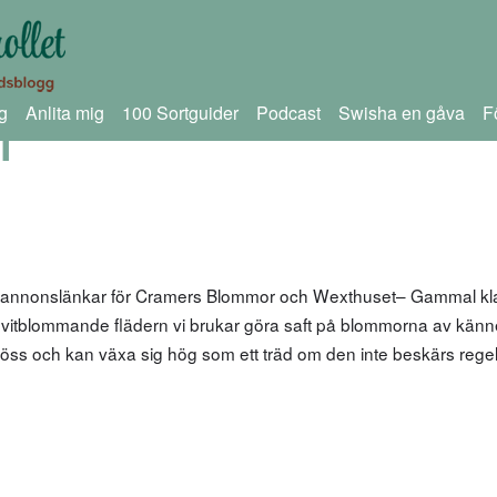
g
Anlita mig
100 Sortguider
Podcast
Swisha en gåva
F
l
m annonslänkar för Cramers Blommor och Wexthuset– Gammal kla
 vitblommande flädern vi brukar göra saft på blommorna av känn
på löss och kan växa sig hög som ett träd om den inte beskärs rege
g