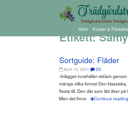
Hem
Kurser & Föredra
Etikett:
Samy
Sortguide: Fläder
20
April 16, 2021
-Inlägget innehåller reklam geno
många olika format Den klassiska,
flesta till. Den där som lätt åker 
Men det finns
Continue readin