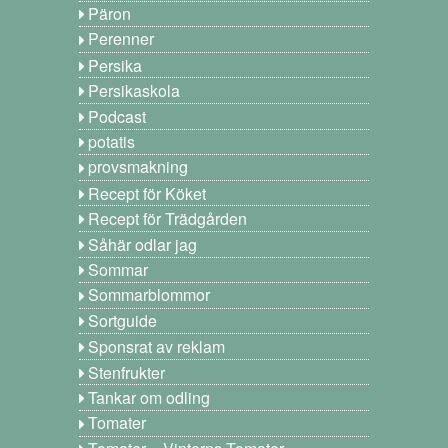
Päron
Perenner
Persika
Persikaskola
Podcast
potatis
provsmakning
Recept för Köket
Recept för Trädgården
Såhär odlar jag
Sommar
Sommarblommor
Sortguide
Sponsrat av reklam
Stenfrukter
Tankar om odling
Tomater