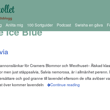
g
Anlita mig
100 Sortguider
Podcast
Swisha en gåva
F
e Ice Blue
via
m annonslänkar för Cramers Blommor och Wexthuset– Älskad klas
lvior men just stäppsalvia, Salvia nemorosa, är i allmänhet perenn.
rsättare och god granne till lavendel eftersom de ofta avlöser va
at över kommer lavendeln
Continue reading