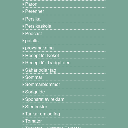
Päron
Perenner
Persika
Persikaskola
Podcast
potatis
provsmakning
Recept för Köket
Recept för Trädgården
Såhär odlar jag
Sommar
Sommarblommor
Sortguide
Sponsrat av reklam
Stenfrukter
Tankar om odling
Tomater