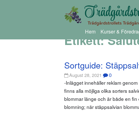
Hem
Kurser & Föredra
Etikett:
Salut
Sortguide: Stäppsal
0
August 28, 2021
-Inlägget innehåller reklam geno
finns alla möjliga olika sorters sa
blommar länge och är både en fin e
blomning; när stäppsalvian blomm