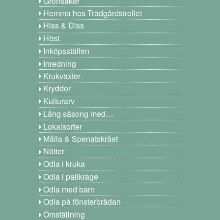
Grönsaker
Hemma hos Trädgårdstrollet
Hiss & Diss
Höst
Inköpsställen
Inredning
Krukväxter
Kryddor
Kulturarv
Lång säsong med…
Lokalsorter
Målla & Spenatskrået
Nötter
Odla i kruka
Odla i pallkrage
Odla med barn
Odla på fönsterbrädan
Omställning