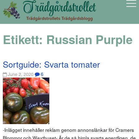
Etikett:
Russian Purple
Sortguide: Svarta tomater
6
June 2, 2020
-Inlägget innehåller reklam genom annonslänkar för Cramers
Blommor och Wexthuset- Är de så himla svarta egentligen, de