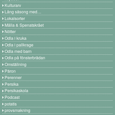
Kulturarv
Lång säsong med…
Lokalsorter
Målla & Spenatskrået
Nötter
Odla i kruka
Odla i pallkrage
Odla med barn
Odla på fönsterbrädan
Omställning
Päron
Perenner
Persika
Persikaskola
Podcast
potatis
provsmakning