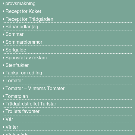
provsmakning
Recept för Köket
Recept för Trädgården
Såhär odlar jag
Sommar
Sommarblommor
Sortguide
Sponsrat av reklam
Stenfrukter
Tankar om odling
Tomater
Tomater – Vinterns Tomater
Tomatplan
Trädgårdstrollet Turistar
Trollets favoriter
Vår
Vinter
Vintersådd