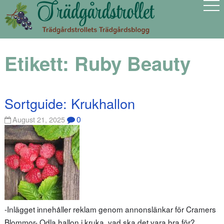
Etikett:
Ruby Beauty
Sortguide: Krukhallon
0
August 21, 2025
-Inlägget innehåller reklam genom annonslänkar för Cramers
Blommor- Odla hallon i kruka, vad ska det vara bra för?