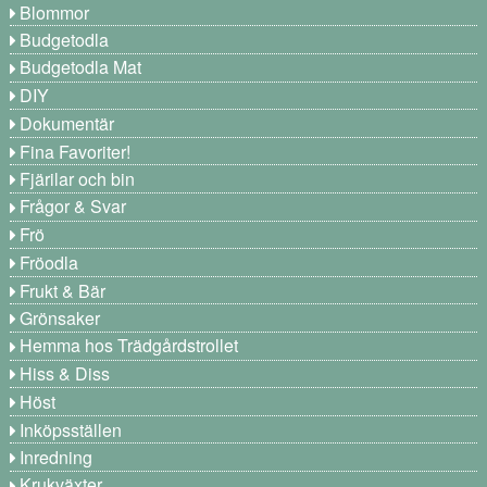
Blommor
Budgetodla
Budgetodla Mat
DIY
Dokumentär
Fina Favoriter!
Fjärilar och bin
Frågor & Svar
Frö
Fröodla
Frukt & Bär
Grönsaker
Hemma hos Trädgårdstrollet
Hiss & Diss
Höst
Inköpsställen
Inredning
Krukväxter