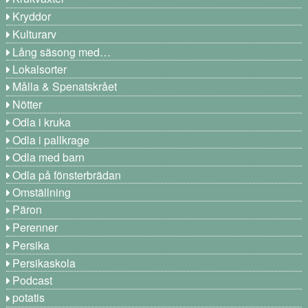
Kryddor
Kulturarv
Lång säsong med…
Lokalsorter
Målla & Spenatskrået
Nötter
Odla i kruka
Odla i pallkrage
Odla med barn
Odla på fönsterbrädan
Omställning
Päron
Perenner
Persika
Persikaskola
Podcast
potatis