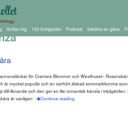
g
Anlita mig
100 Sortguider
Podcast
Swisha en gåva
F
nza
ära
m annonslänkar för Cramers Blommor och Wexthuset– Rosenskära
och är mycket populär och en oerhört älskad sommarblomma som 
gt dill-liknande och den ger en lite romantisk känsla i trädgården. 
kära är vanligen
Continue reading