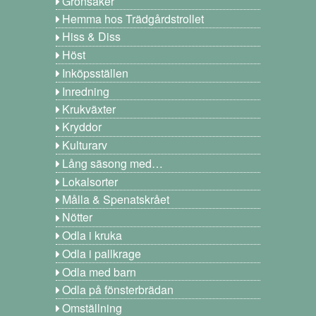
Grönsaker
Hemma hos Trädgårdstrollet
Hiss & Diss
Höst
Inköpsställen
Inredning
Krukväxter
Kryddor
Kulturarv
Lång säsong med…
Lokalsorter
Målla & Spenatskrået
Nötter
Odla i kruka
Odla i pallkrage
Odla med barn
Odla på fönsterbrädan
Omställning