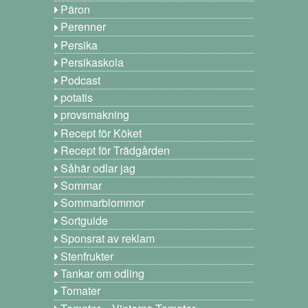
Päron
Perenner
Persika
Persikaskola
Podcast
potatis
provsmakning
Recept för Köket
Recept för Trädgården
Såhär odlar jag
Sommar
Sommarblommor
Sortguide
Sponsrat av reklam
Stenfrukter
Tankar om odling
Tomater