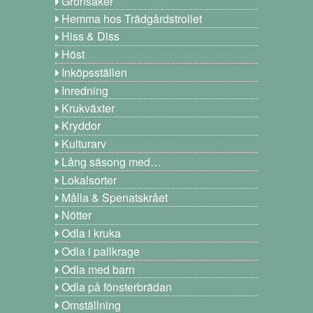
Grönsaker
Hemma hos Trädgårdstrollet
Hiss & Diss
Höst
Inköpsställen
Inredning
Krukväxter
Kryddor
Kulturarv
Lång säsong med…
Lokalsorter
Målla & Spenatskrået
Nötter
Odla i kruka
Odla i pallkrage
Odla med barn
Odla på fönsterbrädan
Omställning