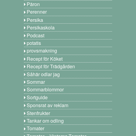
Päron
Perenner
Persika
Persikaskola
Podcast
potatis
provsmakning
Recept för Köket
Recept för Trädgården
Såhär odlar jag
Sommar
Sommarblommor
Sortguide
Sponsrat av reklam
Stenfrukter
Tankar om odling
Tomater