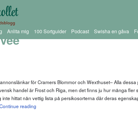
g
Anlita mig
100 Sortguider
Podcast
Swisha en gåva
F
lvee
m annonslänkar för Cramers Blommor och Wexthuset– Alla dessa
 svensk handel är Frost och Riga, men det finns ju hur många fler 
inte hittat nån vettig lista på persikosorterna där deras egenska
Continue reading