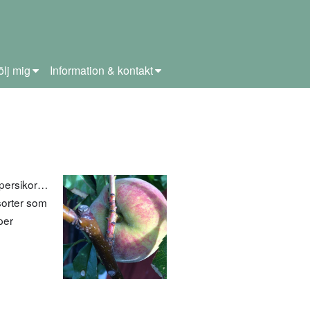
ölj mig
Information & kontakt
 persikor…
sorter som
per