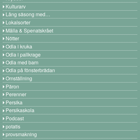
Kulturarv
Lång säsong med…
Lokalsorter
Målla & Spenatskrået
Nötter
Odla i kruka
Odla i pallkrage
Odla med barn
Odla på fönsterbrädan
Omställning
Päron
Perenner
Persika
Persikaskola
Podcast
potatis
provsmakning