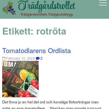
Etikett:
rotröta
Tomatodlarens Ordlista
2
February 12, 2023
Det finns ju en hel del ord och konstiga förkortningar man
möts av som tomatodlare… Visst kan man googla runt runt