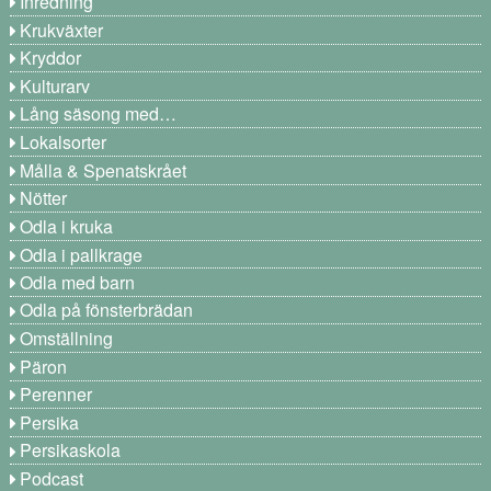
Inredning
Krukväxter
Kryddor
Kulturarv
Lång säsong med…
Lokalsorter
Målla & Spenatskrået
Nötter
Odla i kruka
Odla i pallkrage
Odla med barn
Odla på fönsterbrädan
Omställning
Päron
Perenner
Persika
Persikaskola
Podcast