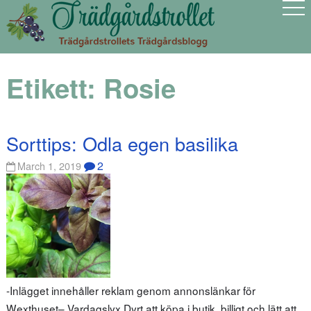
Etikett:
Rosie
Sorttips: Odla egen basilika
2
March 1, 2019
-Inlägget innehåller reklam genom annonslänkar för
Wexthuset– Vardagslyx Dyrt att köpa i butik, billigt och lätt att