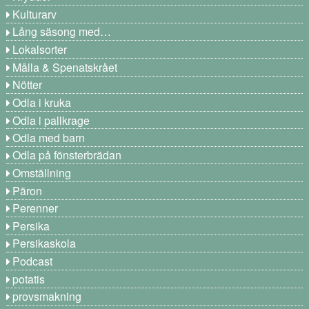
Kulturarv
Lång säsong med…
Lokalsorter
Målla & Spenatskrået
Nötter
Odla i kruka
Odla i pallkrage
Odla med barn
Odla på fönsterbrädan
Omställning
Päron
Perenner
Persika
Persikaskola
Podcast
potatis
provsmakning