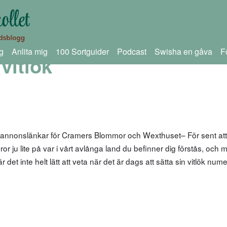
g
Anlita mig
100 Sortguider
Podcast
Swisha en gåva
F
vitlök
 annonslänkar för Cramers Blommor och Wexthuset– För sent att
ror ju lite på var i vårt avlånga land du befinner dig förstås, och
det inte helt lätt att veta när det är dags att sätta sin vitlök nume