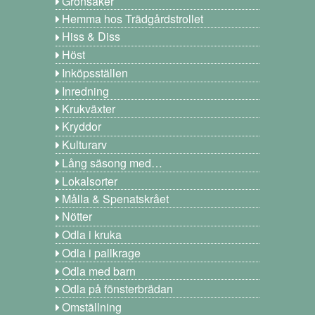
Grönsaker
Hemma hos Trädgårdstrollet
Hiss & Diss
Höst
Inköpsställen
Inredning
Krukväxter
Kryddor
Kulturarv
Lång säsong med…
Lokalsorter
Målla & Spenatskrået
Nötter
Odla i kruka
Odla i pallkrage
Odla med barn
Odla på fönsterbrädan
Omställning