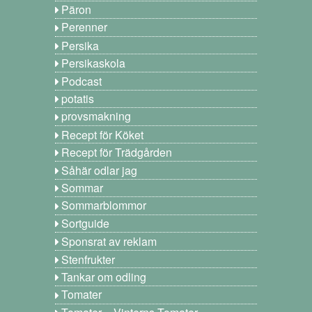
Päron
Perenner
Persika
Persikaskola
Podcast
potatis
provsmakning
Recept för Köket
Recept för Trädgården
Såhär odlar jag
Sommar
Sommarblommor
Sortguide
Sponsrat av reklam
Stenfrukter
Tankar om odling
Tomater