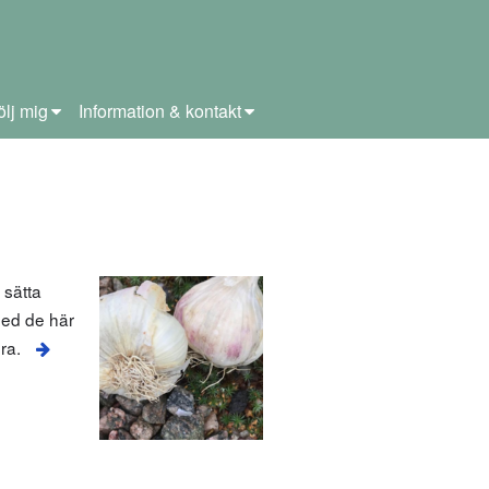
ölj mig
Information & kontakt
 sätta
 med de här
ra.