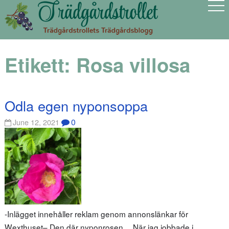
Etikett:
Rosa villosa
Odla egen nyponsoppa
0
June 12, 2021
-Inlägget innehåller reklam genom annonslänkar för
Wexthuset– Den där nyponrosen… När jag jobbade i