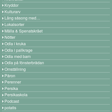
Kryddor
Kulturarv
Lång säsong med…
Lokalsorter
Målla & Spenatskrået
Nötter
Odla i kruka
Odla i pallkrage
Odla med barn
Odla på fönsterbrädan
Omställning
Päron
Perenner
Persika
Persikaskola
Podcast
potatis