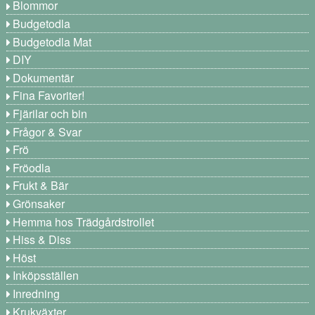
Blommor
Budgetodla
Budgetodla Mat
DIY
Dokumentär
Fina Favoriter!
Fjärilar och bin
Frågor & Svar
Frö
Fröodla
Frukt & Bär
Grönsaker
Hemma hos Trädgårdstrollet
Hiss & Diss
Höst
Inköpsställen
Inredning
Krukväxter