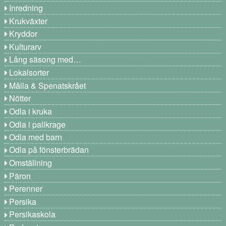
Inredning
Krukväxter
Kryddor
Kulturarv
Lång säsong med…
Lokalsorter
Målla & Spenatskrået
Nötter
Odla i kruka
Odla i pallkrage
Odla med barn
Odla på fönsterbrädan
Omställning
Päron
Perenner
Persika
Persikaskola