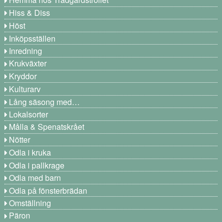
Hemma hos Trädgårdstrollet
Hiss & Diss
Höst
Inköpsställen
Inredning
Krukväxter
Kryddor
Kulturarv
Lång säsong med…
Lokalsorter
Målla & Spenatskrået
Nötter
Odla i kruka
Odla i pallkrage
Odla med barn
Odla på fönsterbrädan
Omställning
Päron