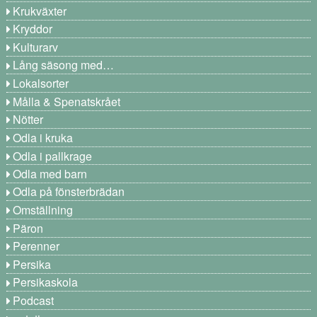
Krukväxter
Kryddor
Kulturarv
Lång säsong med…
Lokalsorter
Målla & Spenatskrået
Nötter
Odla i kruka
Odla i pallkrage
Odla med barn
Odla på fönsterbrädan
Omställning
Päron
Perenner
Persika
Persikaskola
Podcast