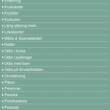
Inredning
Krukväxter
Kryddor
Kulturarv
Lång säsong med…
Lokalsorter
Målla & Spenatskrået
Nötter
Odla i kruka
Odla i pallkrage
Odla med barn
Odla på fönsterbrädan
Omställning
Päron
Perenner
Persika
Persikaskola
Podcast