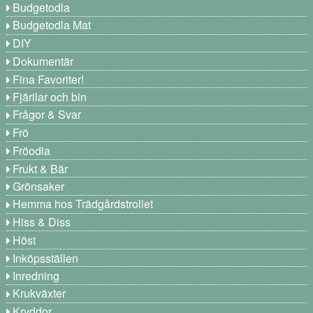
Budgetodla
Budgetodla Mat
DIY
Dokumentär
Fina Favoriter!
Fjärilar och bin
Frågor & Svar
Frö
Fröodla
Frukt & Bär
Grönsaker
Hemma hos Trädgårdstrollet
Hiss & Diss
Höst
Inköpsställen
Inredning
Krukväxter
Kryddor