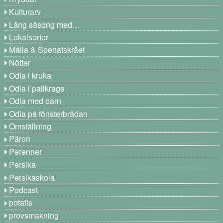
Kulturarv
Lång säsong med…
Lokalsorter
Målla & Spenatskrået
Nötter
Odla i kruka
Odla i pallkrage
Odla med barn
Odla på fönsterbrädan
Omställning
Päron
Perenner
Persika
Persikaskola
Podcast
potatis
provsmakning