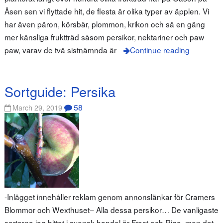
Åsen sen vi flyttade hit, de flesta är olika typer av äpplen. Vi
har även päron, körsbär, plommon, krikon och så en gäng
mer känsliga fruktträd såsom persikor, nektariner och paw
paw, varav de två sistnämnda är
Continue reading
Sortguide: Persika
58
March 29, 2019
-Inlägget innehåller reklam genom annonslänkar för Cramers
Blommor och Wexthuset– Alla dessa persikor… De vanligaste
sorterna jag hittat i svensk handel är Frost och Riga, men det