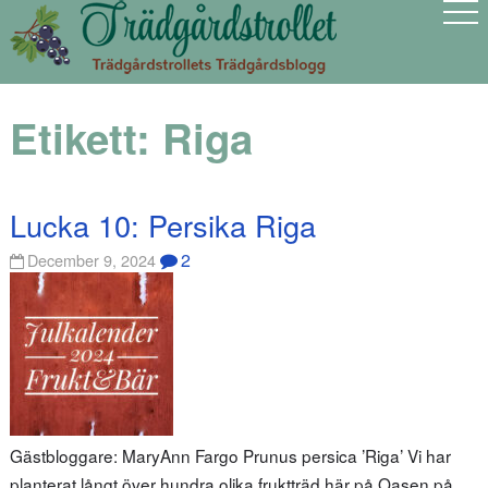
Etikett:
Riga
Lucka 10: Persika Riga
2
December 9, 2024
Gästbloggare: MaryAnn Fargo Prunus persica ’Riga’ Vi har
planterat långt över hundra olika fruktträd här på Oasen på