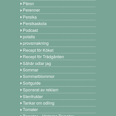
Päron
Perenner
Persika
Persikaskola
Podcast
potatis
provsmakning
Recept för Köket
Recept för Trädgården
Såhär odlar jag
Sommar
Sommarblommor
Sortguide
Sponsrat av reklam
Stenfrukter
Tankar om odling
Tomater