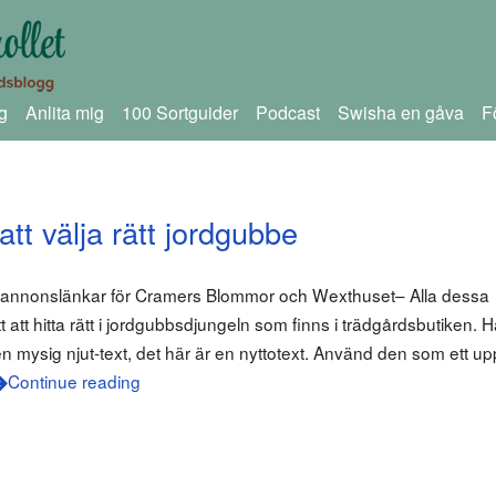
g
Anlita mig
100 Sortguider
Podcast
Swisha en gåva
F
tt välja rätt jordgubbe
m annonslänkar för Cramers Blommor och Wexthuset– Alla dessa
tt att hitta rätt i jordgubbsdjungeln som finns i trädgårdsbutiken.
en mysig njut-text, det här är en nyttotext. Använd den som ett u
Continue reading