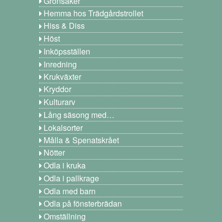
Grönsaker
Hemma hos Trädgårdstrollet
Hiss & Diss
Höst
Inköpsställen
Inredning
Krukväxter
Kryddor
Kulturarv
Lång säsong med…
Lokalsorter
Målla & Spenatskrået
Nötter
Odla i kruka
Odla i pallkrage
Odla med barn
Odla på fönsterbrädan
Omställning