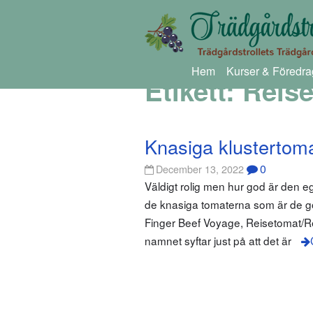
Hem
Kurser & Föredra
Etikett:
Reis
Knasiga klustertom
0
December 13, 2022
Väldigt rolig men hur god är den e
de knasiga tomaterna som är de go
Finger Beef Voyage, Reisetomat/Re
namnet syftar just på att det är