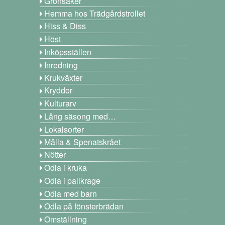
Grönsaker
Hemma hos Trädgårdstrollet
Hiss & Diss
Höst
Inköpsställen
Inredning
Krukväxter
Kryddor
Kulturarv
Lång säsong med…
Lokalsorter
Målla & Spenatskrået
Nötter
Odla i kruka
Odla i pallkrage
Odla med barn
Odla på fönsterbrädan
Omställning