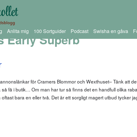
g
Anlita mig
100 Sortguider
Podcast
Swisha en gåva
F
 Early Superb
r
 annonslänkar för Cramers Blommor och Wexthuset– Tänk att det
 så få i butik… Om man har tur så finns det en handfull olika rab
 oftast bara en eller två. Det är ett sorgligt magert utbud tycker ja