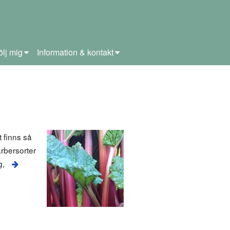
ölj mig
Information & kontakt
 finns så
arbersorter
g,