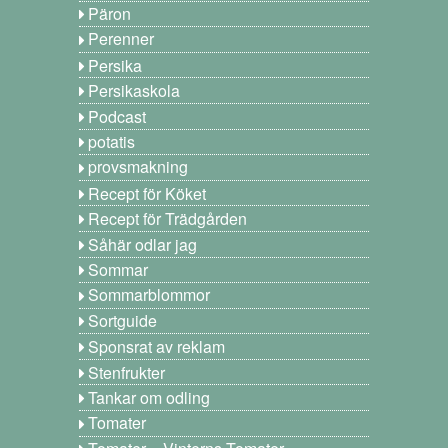
Päron
Perenner
Persika
Persikaskola
Podcast
potatis
provsmakning
Recept för Köket
Recept för Trädgården
Såhär odlar jag
Sommar
Sommarblommor
Sortguide
Sponsrat av reklam
Stenfrukter
Tankar om odling
Tomater