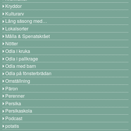
Kryddor
Kulturarv
Lång säsong med…
Lokalsorter
Målla & Spenatskrået
Nötter
Odla i kruka
Odla i pallkrage
Odla med barn
Odla på fönsterbrädan
Omställning
Päron
Perenner
Persika
Persikaskola
Podcast
potatis