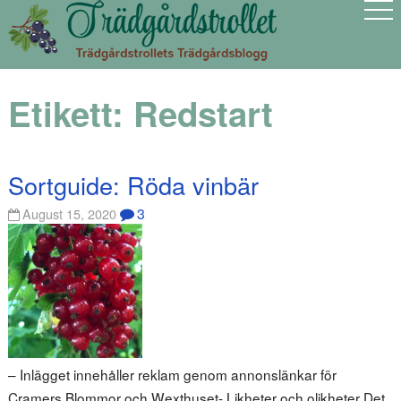
Etikett:
Redstart
Sortguide: Röda vinbär
3
August 15, 2020
– Inlägget innehåller reklam genom annonslänkar för
Cramers Blommor och Wexthuset- Likheter och olikheter Det