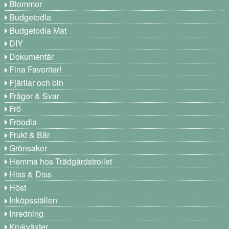
Blommor
Budgetodla
Budgetodla Mat
DIY
Dokumentär
Fina Favoriter!
Fjärilar och bin
Frågor & Svar
Frö
Fröodla
Frukt & Bär
Grönsaker
Hemma hos Trädgårdstrollet
Hiss & Diss
Höst
Inköpsställen
Inredning
Krukväxter