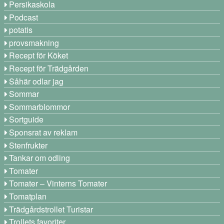
Persikaskola
Podcast
potatis
provsmakning
Recept för Köket
Recept för Trädgården
Såhär odlar jag
Sommar
Sommarblommor
Sortguide
Sponsrat av reklam
Stenfrukter
Tankar om odling
Tomater
Tomater – Vinterns Tomater
Tomatplan
Trädgårdstrollet Turistar
Trollets favoriter