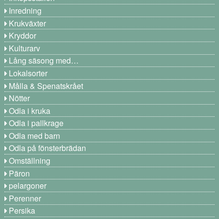
Inredning
Krukväxter
Kryddor
Kulturarv
Lång säsong med…
Lokalsorter
Målla & Spenatskrået
Nötter
Odla i kruka
Odla i pallkrage
Odla med barn
Odla på fönsterbrädan
Omställning
Päron
pelargoner
Perenner
Persika