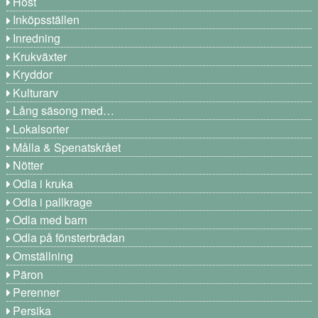
Höst
Inköpsställen
Inredning
Krukväxter
Kryddor
Kulturarv
Lång säsong med…
Lokalsorter
Målla & Spenatskrået
Nötter
Odla i kruka
Odla i pallkrage
Odla med barn
Odla på fönsterbrädan
Omställning
Päron
Perenner
Persika