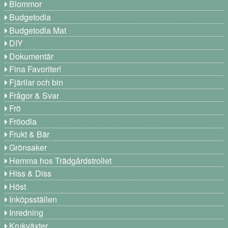
Blommor
Budgetodla
Budgetodla Mat
DIY
Dokumentär
Fina Favoriter!
Fjärilar och bin
Frågor & Svar
Frö
Fröodla
Frukt & Bär
Grönsaker
Hemma hos Trädgårdstrollet
Hiss & Diss
Höst
Inköpsställen
Inredning
Krukväxter