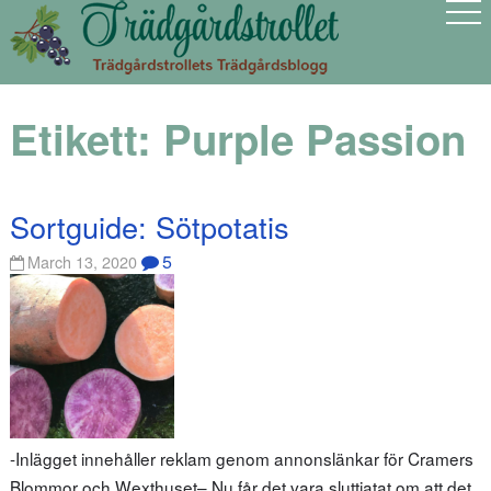
Etikett:
Purple Passion
Sortguide: Sötpotatis
5
March 13, 2020
-Inlägget innehåller reklam genom annonslänkar för Cramers
Blommor och Wexthuset– Nu får det vara sluttjatat om att det