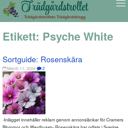
Etikett:
Psyche White
Sortguide: Rosenskära
2
March 11, 2024
-Inlägget innehåller reklam genom annonslänkar för Cramers
Blommor och Wexthuset– Rosenskära har odlats i Sverige