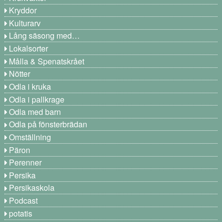
Kryddor
Kulturarv
Lång säsong med…
Lokalsorter
Målla & Spenatskrået
Nötter
Odla i kruka
Odla i pallkrage
Odla med barn
Odla på fönsterbrädan
Omställning
Päron
Perenner
Persika
Persikaskola
Podcast
potatis