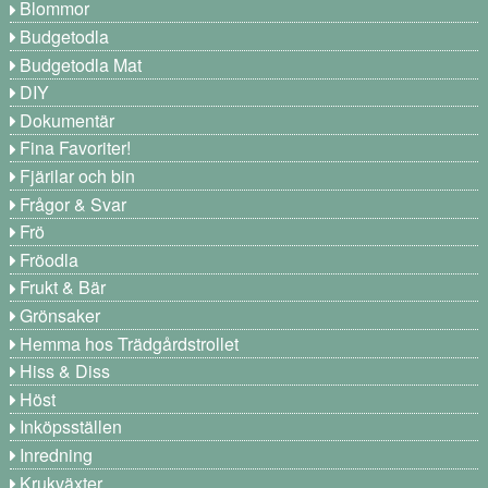
Blommor
Budgetodla
Budgetodla Mat
DIY
Dokumentär
Fina Favoriter!
Fjärilar och bin
Frågor & Svar
Frö
Fröodla
Frukt & Bär
Grönsaker
Hemma hos Trädgårdstrollet
Hiss & Diss
Höst
Inköpsställen
Inredning
Krukväxter