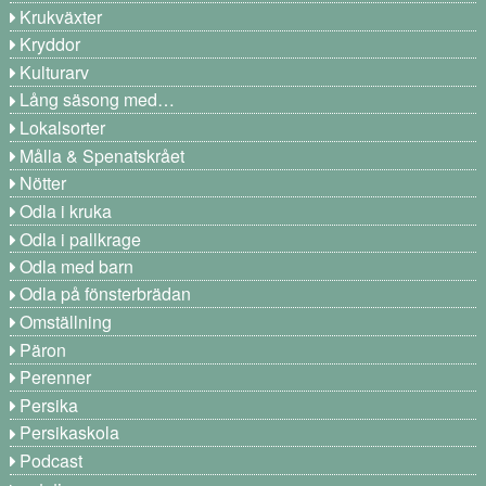
Krukväxter
Kryddor
Kulturarv
Lång säsong med…
Lokalsorter
Målla & Spenatskrået
Nötter
Odla i kruka
Odla i pallkrage
Odla med barn
Odla på fönsterbrädan
Omställning
Päron
Perenner
Persika
Persikaskola
Podcast