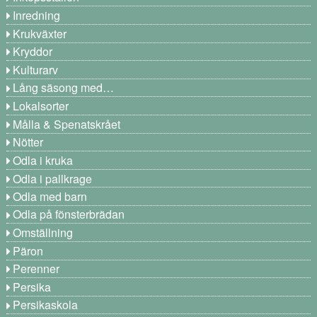
Inredning
Krukväxter
Kryddor
Kulturarv
Lång säsong med…
Lokalsorter
Målla & Spenatskrået
Nötter
Odla i kruka
Odla i pallkrage
Odla med barn
Odla på fönsterbrädan
Omställning
Päron
Perenner
Persika
Persikaskola