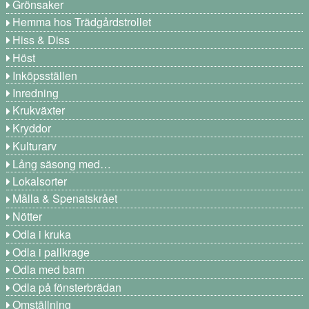
Grönsaker
Hemma hos Trädgårdstrollet
Hiss & Diss
Höst
Inköpsställen
Inredning
Krukväxter
Kryddor
Kulturarv
Lång säsong med…
Lokalsorter
Målla & Spenatskrået
Nötter
Odla i kruka
Odla i pallkrage
Odla med barn
Odla på fönsterbrädan
Omställning