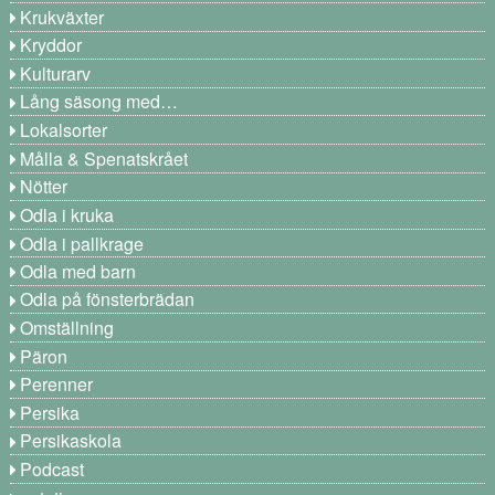
Krukväxter
Kryddor
Kulturarv
Lång säsong med…
Lokalsorter
Målla & Spenatskrået
Nötter
Odla i kruka
Odla i pallkrage
Odla med barn
Odla på fönsterbrädan
Omställning
Päron
Perenner
Persika
Persikaskola
Podcast