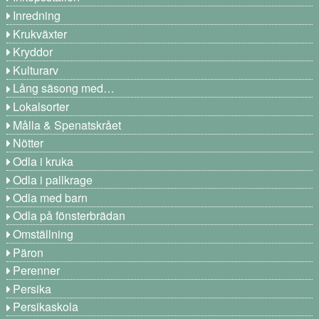
Inredning
Krukväxter
Kryddor
Kulturarv
Lång säsong med…
Lokalsorter
Målla & Spenatskrået
Nötter
Odla i kruka
Odla i pallkrage
Odla med barn
Odla på fönsterbrädan
Omställning
Päron
Perenner
Persika
Persikaskola