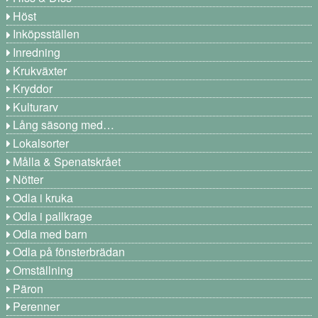
Höst
Inköpsställen
Inredning
Krukväxter
Kryddor
Kulturarv
Lång säsong med…
Lokalsorter
Målla & Spenatskrået
Nötter
Odla i kruka
Odla i pallkrage
Odla med barn
Odla på fönsterbrädan
Omställning
Päron
Perenner