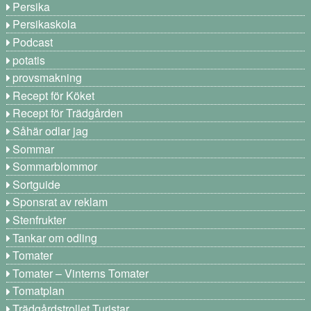
Persika
Persikaskola
Podcast
potatis
provsmakning
Recept för Köket
Recept för Trädgården
Såhär odlar jag
Sommar
Sommarblommor
Sortguide
Sponsrat av reklam
Stenfrukter
Tankar om odling
Tomater
Tomater – Vinterns Tomater
Tomatplan
Trädgårdstrollet Turistar