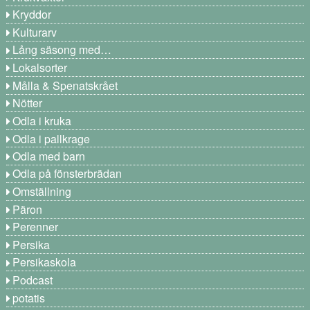
Kryddor
Kulturarv
Lång säsong med…
Lokalsorter
Målla & Spenatskrået
Nötter
Odla i kruka
Odla i pallkrage
Odla med barn
Odla på fönsterbrädan
Omställning
Päron
Perenner
Persika
Persikaskola
Podcast
potatis