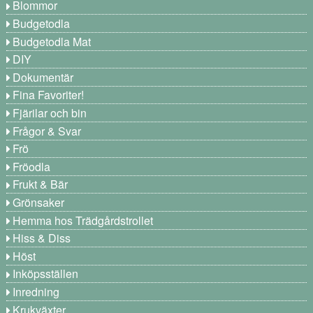
Blommor
Budgetodla
Budgetodla Mat
DIY
Dokumentär
Fina Favoriter!
Fjärilar och bin
Frågor & Svar
Frö
Fröodla
Frukt & Bär
Grönsaker
Hemma hos Trädgårdstrollet
Hiss & Diss
Höst
Inköpsställen
Inredning
Krukväxter