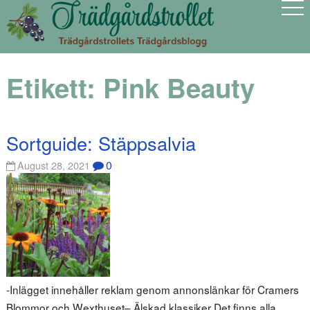
Etikett:
Pink Beauty
Sortguide: Stäppsalvia
0
August 28, 2021
-Inlägget innehåller reklam genom annonslänkar för Cramers
Blommor och Wexthuset– Älskad klassiker Det finns alla