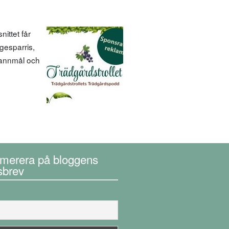
ittet får
gesparris,
spannmål och
merera på bloggens
sbrev