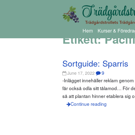
Hem
Kurser & Föredra
Etikett:
Pacif
Sortguide: Sparris
9
June 17, 2022
-Inlägget innehåller reklam geno
får också odla sitt tålamod… För de
så att plantan hinner etablera sig o
Continue reading