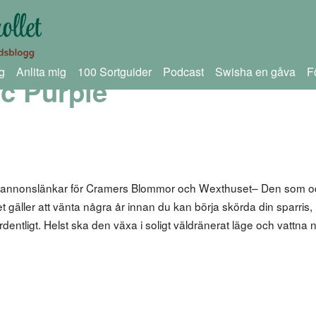
g
Anlita mig
100 Sortguider
Podcast
Swisha en gåva
F
ic Purple
m annonslänkar för Cramers Blommor och Wexthuset– Den som od
t gäller att vänta några år innan du kan börja skörda din sparris, 
rdentligt. Helst ska den växa i soligt väldränerat läge och vattna 