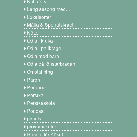
Kulturarv
Lång säsong med…
Lokalsorter
Målla & Spenatskrået
Nötter
Odla i kruka
Odla i pallkrage
Odla med barn
Odla på fönsterbrädan
Omställning
Päron
Perenner
Persika
Persikaskola
Podcast
potatis
provsmakning
Recept för Köket