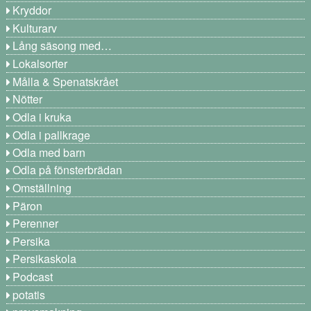
Kryddor
Kulturarv
Lång säsong med…
Lokalsorter
Målla & Spenatskrået
Nötter
Odla i kruka
Odla i pallkrage
Odla med barn
Odla på fönsterbrädan
Omställning
Päron
Perenner
Persika
Persikaskola
Podcast
potatis