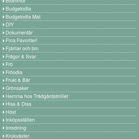
Blommor
Budgetodla
Budgetodla Mat
DIY
Dokumentär
Fina Favoriter!
Fjärilar och bin
Frågor & Svar
Frö
Fröodla
Frukt & Bär
Grönsaker
Hemma hos Trädgårdstrollet
Hiss & Diss
Höst
Inköpsställen
Inredning
Krukväxter