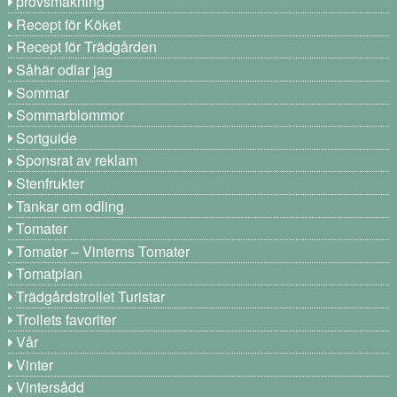
provsmakning
Recept för Köket
Recept för Trädgården
Såhär odlar jag
Sommar
Sommarblommor
Sortguide
Sponsrat av reklam
Stenfrukter
Tankar om odling
Tomater
Tomater – Vinterns Tomater
Tomatplan
Trädgårdstrollet Turistar
Trollets favoriter
Vår
Vinter
Vintersådd