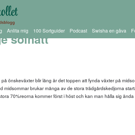
g
Anlita mig
100 Sortguider
Podcast
Swisha en gåva
F
e solhatt
n på önskeväxter blir lång är det toppen att fynda växter på mi
med midsommar brukar många av de stora trädgårdskedjorna start
ora 70%reorna kommer först i höst och kan man hålla sig ända t