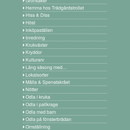
Grönsaker
Hemma hos Trädgårdstrollet
Hiss & Diss
Höst
Inköpsställen
Inredning
Krukväxter
Kryddor
Kulturarv
Lång säsong med…
Lokalsorter
Målla & Spenatskrået
Nötter
Odla i kruka
Odla i pallkrage
Odla med barn
Odla på fönsterbrädan
Omställning