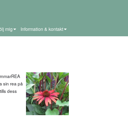
ölj mig
Information & kontakt
dsommarREA
a sin rea på
ills dess